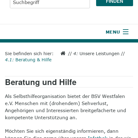
MENU
1
Start
Sie befinden sich hier:
//
4:
Unsere Leistungen
//
4.1:
Beratung & Hilfe
2
Aktuelles
3
Wir über uns
Beratung und Hilfe
4
Unsere Leistungen
Als Selbsthilfeorganisation bietet der BSV Westfalen
5
Wissenswertes
e.V. Menschen mit (drohendem) Sehverlust,
Angehörigen und Interessierten breitgefächerte und
6
Unterstützen
kompetente Unterstützung an.
Möchten Sie sich eigenständig informieren, dann
7
Presse