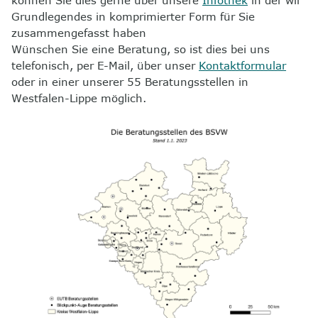
können Sie dies gerne über unsere
Infothek
in der wir
Grundlegendes in komprimierter Form für Sie
8
Kontakt
zusammengefasst haben
Wünschen Sie eine Beratung, so ist dies bei uns
telefonisch, per E-Mail, über unser
Kontaktformular
oder in einer unserer 55 Beratungsstellen in
Westfalen-Lippe möglich.